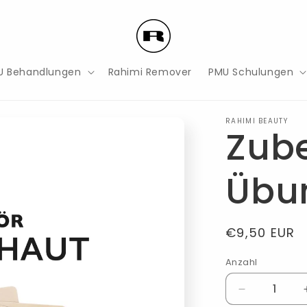
U Behandlungen
Rahimi Remover
PMU Schulungen
RAHIMI BEAUTY
Zube
Übu
Normaler
€9,50 EUR
Preis
Anzahl
Verringere