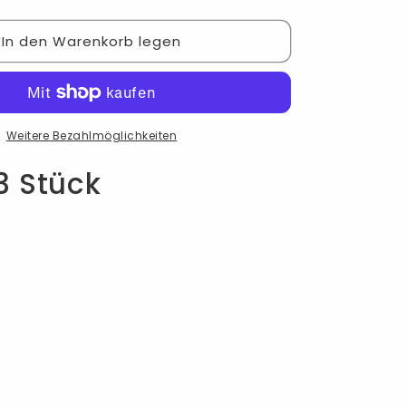
die
Menge
In den Warenkorb legen
für
Zubehör:
Übungshaut
Weitere Bezahlmöglichkeiten
 3 Stück